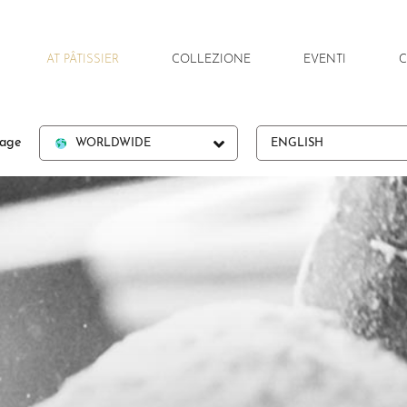
AT PÂTISSIER
COLLEZIONE
EVENTI
C
andrea tortora
torta bella
t
uage
italian touch
pasqua
c
WORLDWIDE
ENGLISH
recensioni
natale