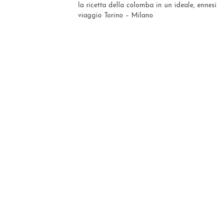
la ricetta della colomba in un ideale, ennes
viaggio Torino – Milano
Copyright © 2020-2026 AT Pâtissier di Andrea Tortora
Sede Legale: Via dei Vetrai, 35 25032 Chiari (BS)
CF: TRTNDR86B14D150W | P.IVA 03020210211
Privacy e Cookie policy
Cookie policy
Modifica impostazioni cookie