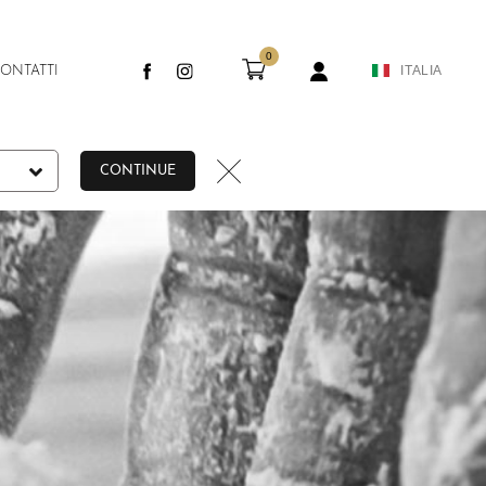
0
ITALIA
ONTATTI
eam tortora
ondizioni di vendita
CONTINUE