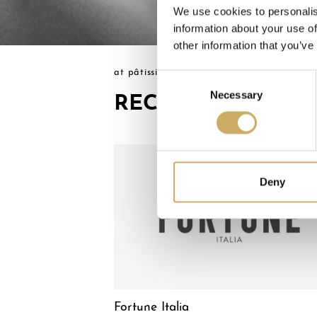
We use cookies to personalis
information about your use of
other information that you’ve
at pâtissier
>
recensioni
Consent
Necessary
Selection
RECENSIONI
Deny
Fortune Italia