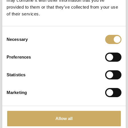
may combine it with other information that you’ve
VISUALIZZA
provided to them or that they’ve collected from your use
of their services.
Consent
Necessary
Selection
Preferences
Statistics
Marketing
€ 60,00
Allow all
PandUovo® + La Tortorella ®