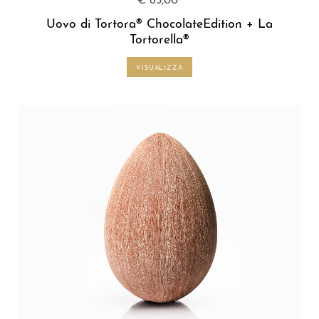
€ 65,00
Uovo di Tortora® ChocolateEdition + La
Tortorella®
VISUALIZZA