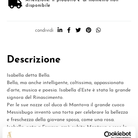
Attenzione! Il prodotto e' al momento non
disponibile
condividi
Descrizione
Isabella detta Bella.
Bella, ma anche intelligente, coltissima, appassionata
d’arte, musica e poesia. Isabella d’Este è stata la grande
signora del Rinascimento.
Per le sue nozze col duca di Mantova il grande cuoco
Messisbugo inventò una torta per celebrare la bellezza
e freschezza della giovane sposa, come una rosa.
Isabella, nata a Ferrara, amò subito Mantova e rese la
corte dei Gonzaga una perla preziosa, un fiore