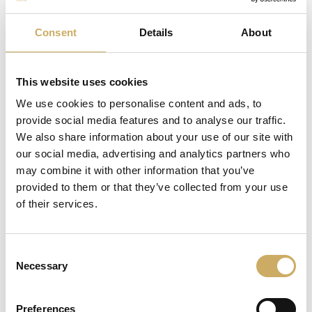
profumato nell’Italia del Cinquecento.
È per celebrare Isabella, detta Bella, e tutte le grandi
Consent
Details
About
donne italiane di ieri e di oggi che è rinata questa torta,
fresca e preziosa, nuova e antica, buona e bella.
This website uses cookies
We use cookies to personalise content and ads, to
provide social media features and to analyse our traffic.
We also share information about your use of our site with
Packaging
our social media, advertising and analytics partners who
may combine it with other information that you’ve
®
Torta Bella
è proposta nel formato da 1 Kg ed è
provided to them or that they’ve collected from your use
confezionata in un’elegante latta metallica, frutto della
of their services.
creatività di Gianluca Biscalchin.
Consent
Immagine a scopo illustrativo. Il packaging potrebbe
Necessary
Selection
subire variazioni.
Preferences